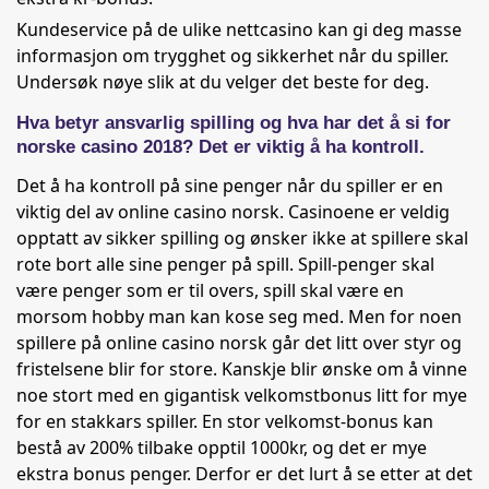
Kundeservice på de ulike nettcasino kan gi deg masse
informasjon om trygghet og sikkerhet når du spiller.
Undersøk nøye slik at du velger det beste for deg.
Hva betyr ansvarlig spilling og hva har det å si for
norske casino 2018? Det er viktig å ha kontroll.
Det å ha kontroll på sine penger når du spiller er en
viktig del av online casino norsk. Casinoene er veldig
opptatt av sikker spilling og ønsker ikke at spillere skal
rote bort alle sine penger på spill. Spill-penger skal
være penger som er til overs, spill skal være en
morsom hobby man kan kose seg med. Men for noen
spillere på online casino norsk går det litt over styr og
fristelsene blir for store. Kanskje blir ønske om å vinne
noe stort med en gigantisk velkomstbonus litt for mye
for en stakkars spiller. En stor velkomst-bonus kan
bestå av 200% tilbake opptil 1000kr, og det er mye
ekstra bonus penger. Derfor er det lurt å se etter at det